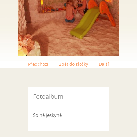
← Předchozí
Zpět do složky
Další →
Fotoalbum
Solné jeskyně