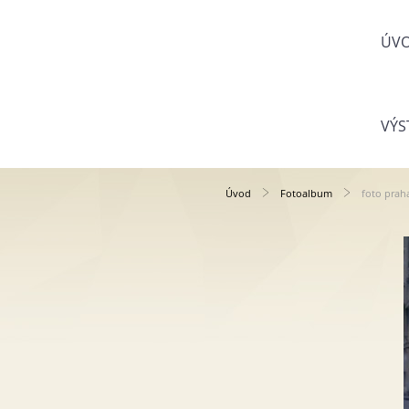
ÚV
VÝS
Úvod
Fotoalbum
foto prah