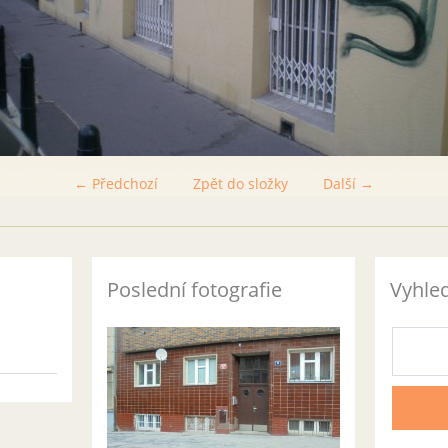
← Předchozí
Zpět do složky
Další →
Poslední fotografie
Vyhle