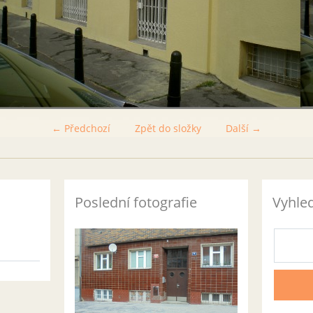
← Předchozí
Zpět do složky
Další →
Poslední fotografie
Vyhle