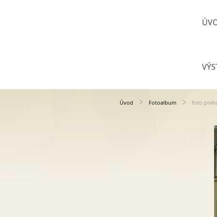
ÚV
VÝS
Úvod
Fotoalbum
foto prah